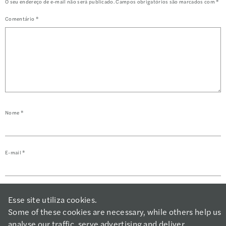
O seu endereço de e-mail não será publicado.
Campos obrigatórios são marcados com
*
Comentário
*
Nome
*
E-mail
*
Salvar meus dados neste navegador para a próxima vez que eu comentar.
Esse site utiliza cookies.
Some of these cookies are necessary, while others help us
analyse our traffic, serve advertising and deliver