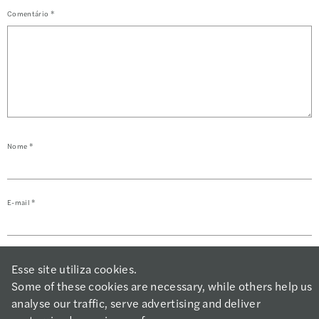
Comentário
*
Nome
*
E-mail
*
Salvar meus dados neste navegador para a próxima vez que eu comentar.
Esse site utiliza cookies.
Some of these cookies are necessary, while others help us
analyse our traffic, serve advertising and deliver