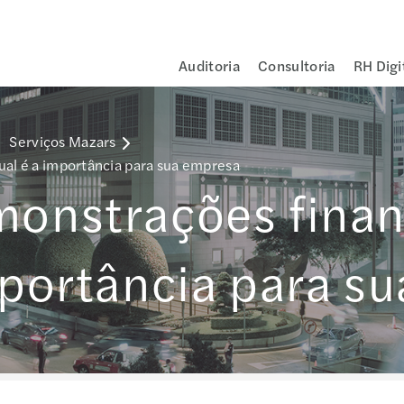
Auditoria
Consultoria
RH Digi
-
Serviços Mazars
ual é a importância para sua empresa
monstrações finan
importância para s