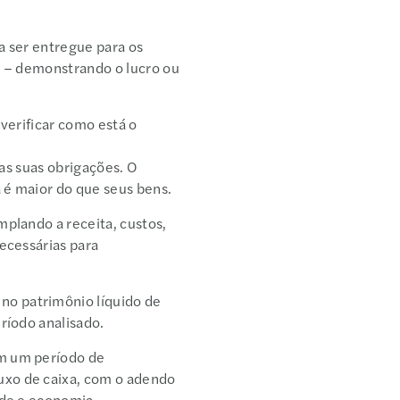
a ser entregue para os
o – demonstrando o lucro ou
verificar como está o
 as suas obrigações. O
sa é maior do que seus bens.
plando a receita, custos,
ecessárias para
o patrimônio líquido de
período analisado.
em um período de
uxo de caixa, com o adendo
edade e economia.