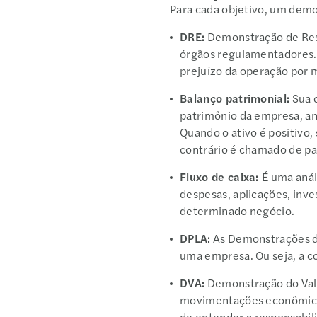
Para cada objetivo, um dem
DRE:
Demonstração de Resul
órgãos regulamentadores. 
prejuízo da operação por 
Balanço patrimonial:
Sua o
patrimônio da empresa, ana
Quando o ativo é positivo,
contrário é chamado de pa
Fluxo de caixa:
É uma anál
despesas, aplicações, inve
determinado negócio.
DPLA:
As Demonstrações do
uma empresa. Ou seja, a c
DVA:
Demonstração do Valo
movimentações econômicas
de entender a responsabil