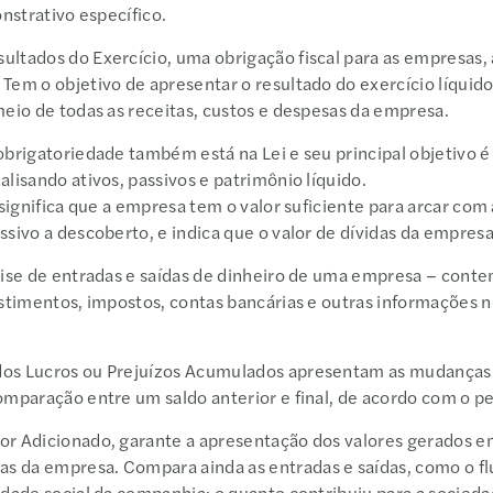
onstrativo específico.
tados do Exercício, uma obrigação fiscal para as empresas, 
Tem o objetivo de apresentar o resultado do exercício líquid
meio de todas as receitas, custos e despesas da empresa.
brigatoriedade também está na Lei e seu principal objetivo é 
lisando ativos, passivos e patrimônio líquido.
 significa que a empresa tem o valor suficiente para arcar com
ssivo a descoberto, e indica que o valor de dívidas da empre
ise de entradas e saídas de dinheiro de uma empresa – contem
stimentos, impostos, contas bancárias e outras informações n
s Lucros ou Prejuízos Acumulados apresentam as mudanças n
omparação entre um saldo anterior e final, de acordo com o 
r Adicionado, garante a apresentação dos valores gerados 
 da empresa. Compara ainda as entradas e saídas, como o fl
idade social da companhia: o quanto contribuiu para a soci