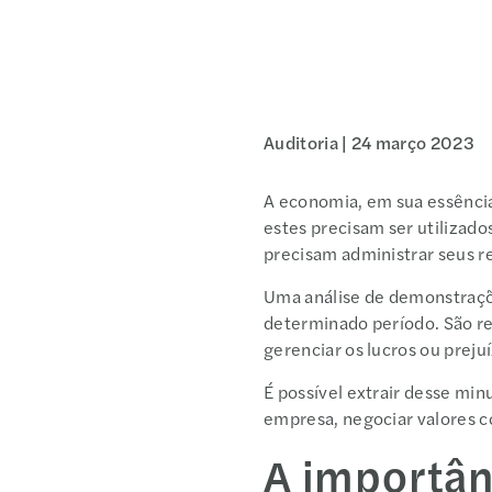
Auditoria |
24 março 2023
A economia, em sua essência
estes precisam ser utilizad
precisam administrar seus 
Uma análise de demonstraçõ
determinado período. São rel
gerenciar os lucros ou preju
É possível extrair desse mi
empresa, negociar valores c
A importân